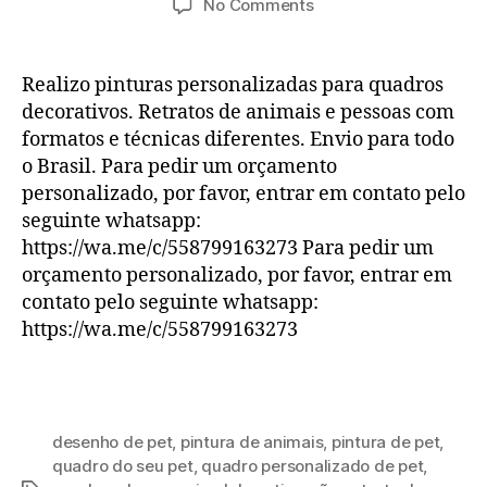
on
No Comments
Retratos
de
animais
Realizo pinturas personalizadas para quadros
e
decorativos. Retratos de animais e pessoas com
pessoas
formatos e técnicas diferentes. Envio para todo
o Brasil. Para pedir um orçamento
personalizado, por favor, entrar em contato pelo
seguinte whatsapp:
https://wa.me/c/558799163273 Para pedir um
orçamento personalizado, por favor, entrar em
contato pelo seguinte whatsapp:
https://wa.me/c/558799163273
desenho de pet
,
pintura de animais
,
pintura de pet
,
quadro do seu pet
,
quadro personalizado de pet
,