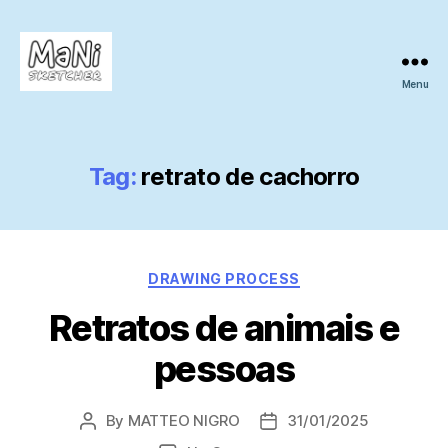
Menu
MaNi
sketcher
Tag:
retrato de cachorro
Categories
DRAWING PROCESS
Retratos de animais e
pessoas
By
MATTEO NIGRO
31/01/2025
Post
Post
author
date