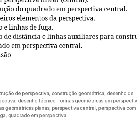
é perspectiva linear (central).
ução do quadrado em perspectiva central.
eiros elementos da perspectiva.
o e linhas de fuga.
o de distância e linhas auxiliares para constr
do em perspectiva central.
usão
trução de perspectiva
,
construção geométrica
,
desenho de
pectiva
,
desenho técnico
,
formas geométricas em perspecti
as geométricas planas
,
perspectiva central
,
perspectiva com
uga
,
quadrado em perspectiva