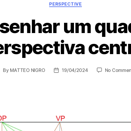
Categories
PERSPECTIVE
senhar um qua
rspectiva cent
By
MATTEO NIGRO
19/04/2024
No Commen
ost
Post
uthor
date