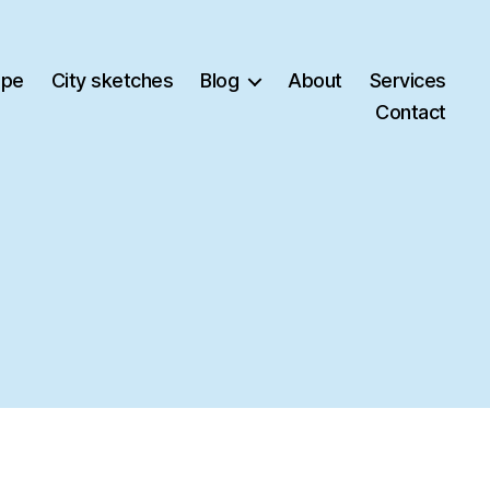
ape
City sketches
Blog
About
Services
Contact