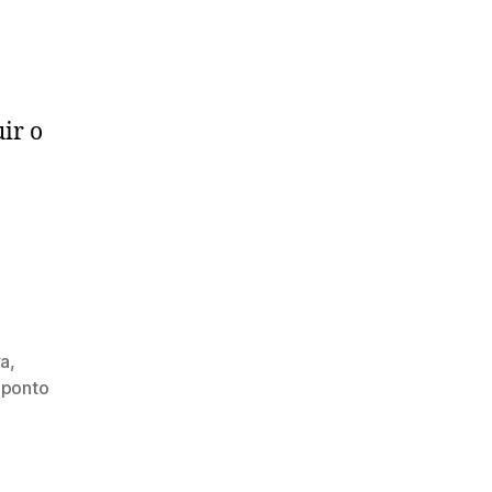
uir o
va
,
 ponto