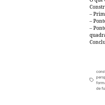
O que 
Constr
– Prim
– Pont
– Pont
quadra
Concl
cons
pers
Tags
form
de f