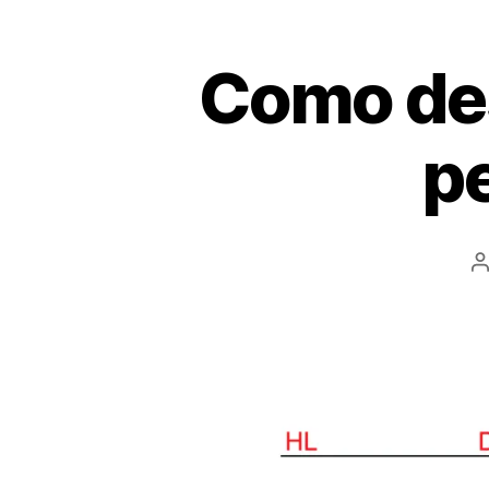
Como de
pe
P
a