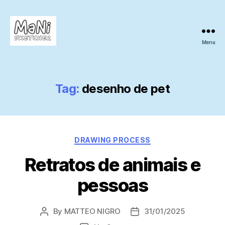
Menu
MaNi
sketcher
Tag:
desenho de pet
Categories
DRAWING PROCESS
Retratos de animais e
pessoas
By
MATTEO NIGRO
31/01/2025
Post
Post
author
date