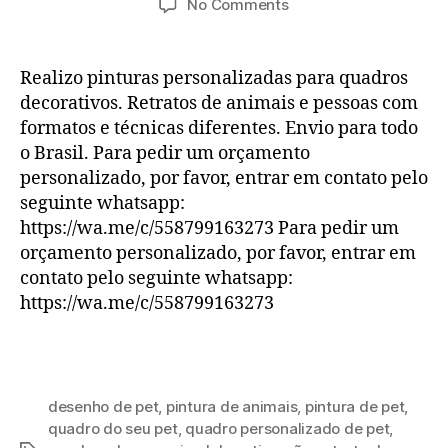
on
No Comments
Retratos
de
animais
Realizo pinturas personalizadas para quadros
e
decorativos. Retratos de animais e pessoas com
pessoas
formatos e técnicas diferentes. Envio para todo
o Brasil. Para pedir um orçamento
personalizado, por favor, entrar em contato pelo
seguinte whatsapp:
https://wa.me/c/558799163273 Para pedir um
orçamento personalizado, por favor, entrar em
contato pelo seguinte whatsapp:
https://wa.me/c/558799163273
desenho de pet
,
pintura de animais
,
pintura de pet
,
quadro do seu pet
,
quadro personalizado de pet
,