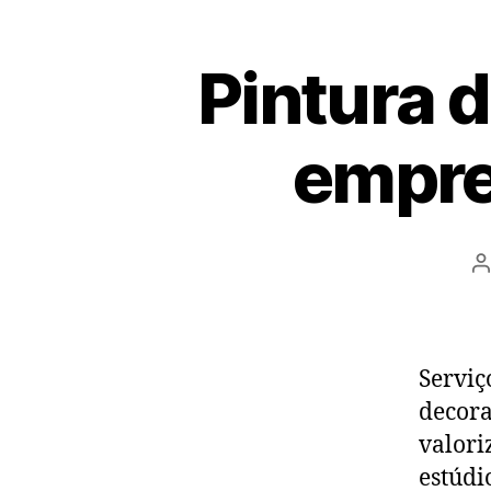
Pintura 
empre
P
a
Serviç
decora
valori
estúdi