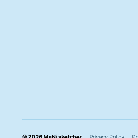
© 2026
MaNi sketcher
Privacy Policy
Po