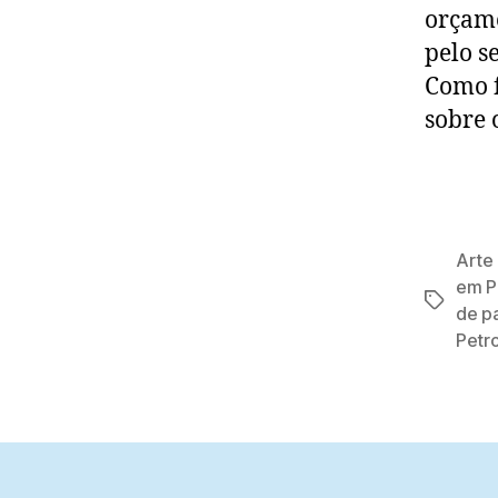
orçame
pelo s
Como f
sobre 
Arte
em P
Tags
de p
Petro