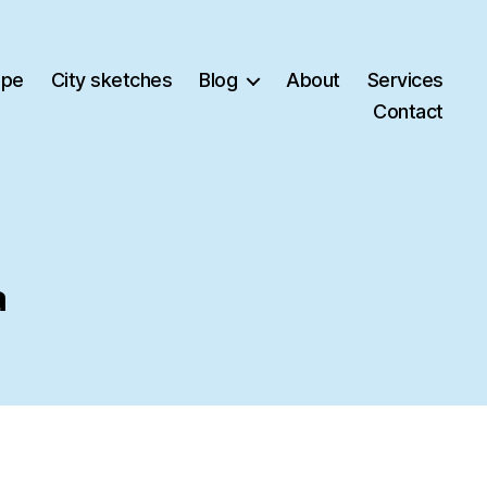
ape
City sketches
Blog
About
Services
Contact
a