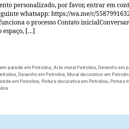
nto personalizado, por favor, entrar em con
eguinte whatsapp: https://wa.me/c/558799163
unciona o processo Contato inicialConversa
o espaço, […]
 em parede em Petrolina
,
Arte mural Petrolina
,
Desenho em p
etrolina
,
Desenho em Petrolina
,
Mural decorativo em Petrolin
arede em Petrolina
,
Pintura decorativa em Petrolina
,
Pintura 
lina