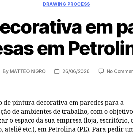
Categories
DRAWING PROCESS
decorativa em p
sas em Petrolin
By
MATTEO NIGRO
26/06/2026
No Commen
ost
Post
uthor
date
o de pintura decorativa em paredes para a
ção de ambientes de trabalho, com o objetivo
zar o espaço da sua empresa (loja, escritório, c
o, ateliê etc.), em Petrolina (PE). Para pedir u