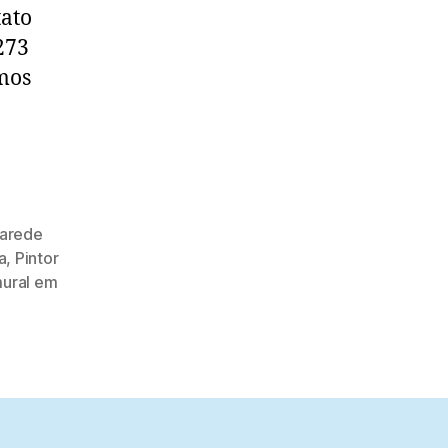
(PE)
tato
273
mos
arede
a
,
Pintor
mural em