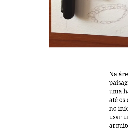
Na áre
paisag
uma ha
até os
no iní
usar u
arquit