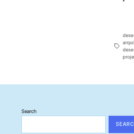
dese
arqui
Tags
dese
proj
Search
SEAR