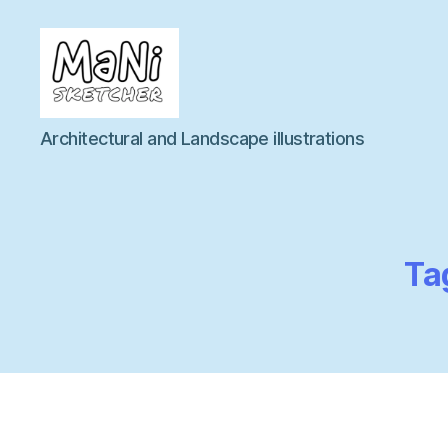
MaNi
Architectural and Landscape illustrations
sketcher
Ta