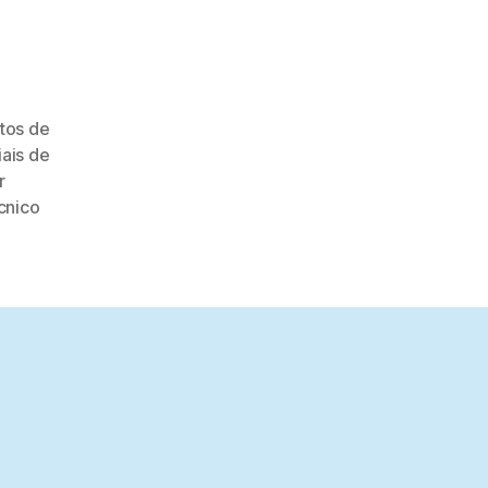
tos de
ais de
r
cnico
s