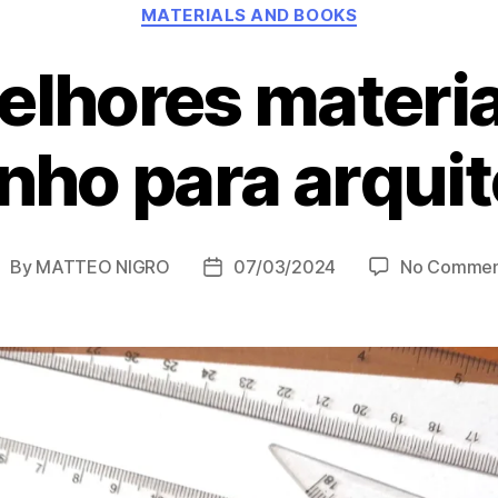
Categories
MATERIALS AND BOOKS
elhores materia
nho para arquit
By
MATTEO NIGRO
07/03/2024
No Commen
ost
Post
uthor
date