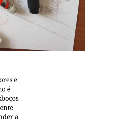
ores e
ho é
sboços
mente
nder a