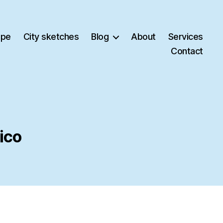
ape
City sketches
Blog
About
Services
Contact
ico