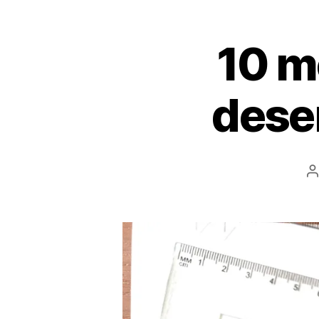
10 m
dese
P
a