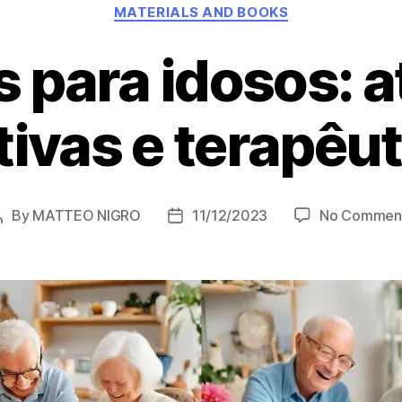
Categories
MATERIALS AND BOOKS
s para idosos: a
tivas e terapêu
By
MATTEO NIGRO
11/12/2023
No Commen
Post
Post
author
date