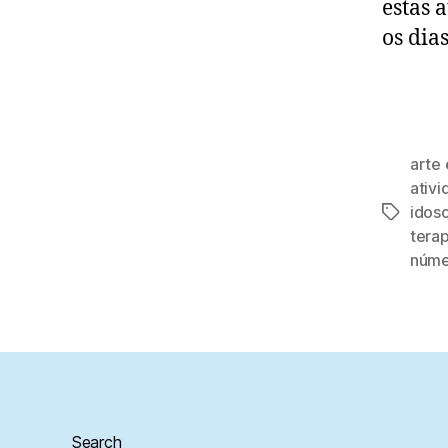
estas 
os dia
arte 
ativ
idos
Tags
tera
núme
Search