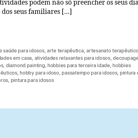
atividades podem não só preencher os seus di
s dos seus familiares […]
e saúde para idosos
,
arte terapêutica
,
artesanato terapêutic
idades em casa
,
atividades relaxantes para idosos
,
decoupage
os
,
diamond painting
,
hobbies para terceira idade
,
hobbies
pêuticos
,
hobby para idoso
,
passatempo para idosos
,
pintura
ros
,
pintura para idosos