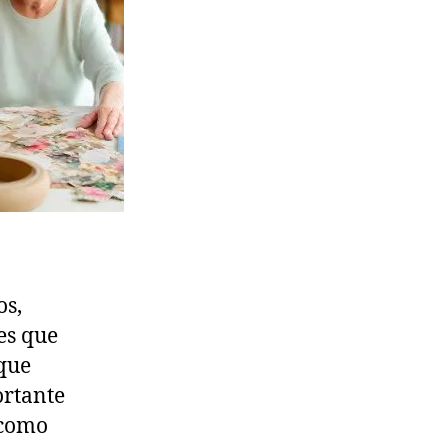
os,
es que
que
ortante
 como