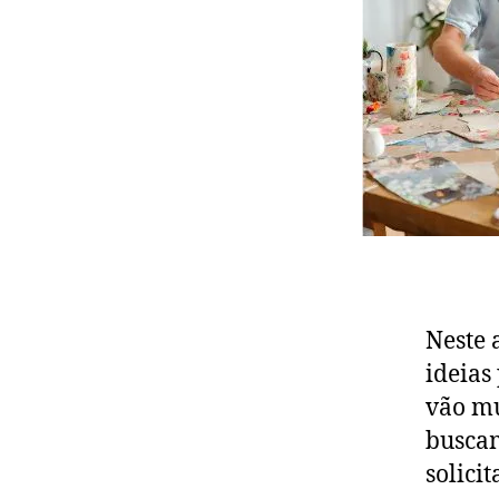
Neste 
ideias
vão mu
buscam
solici