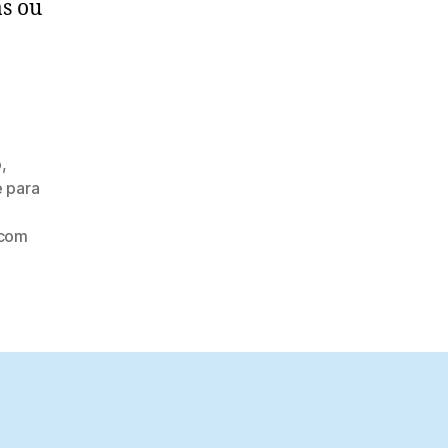
as ou
o
,
 para
 com