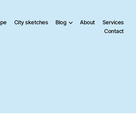
ape
City sketches
Blog
About
Services
Contact