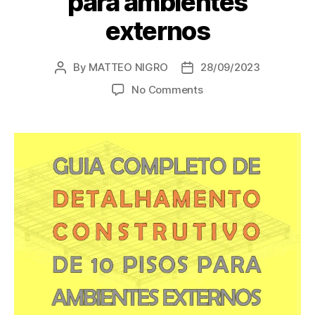
para ambientes
externos
By
MATTEO NIGRO
28/09/2023
Post
Post
author
date
on
No Comments
Guia
completo
de
detalhamento
construtivo
de
10
pisos
para
ambientes
externos