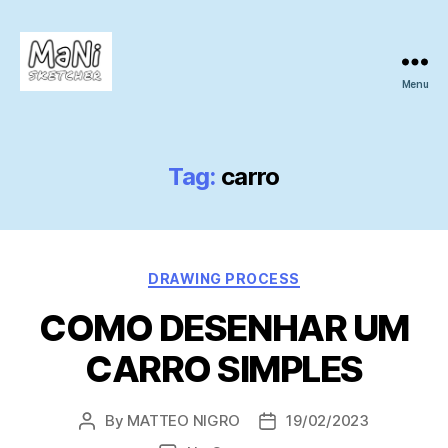
Menu
MaNi
sketcher
Tag:
carro
Categories
DRAWING PROCESS
COMO DESENHAR UM
CARRO SIMPLES
By
MATTEO NIGRO
19/02/2023
Post
Post
author
date