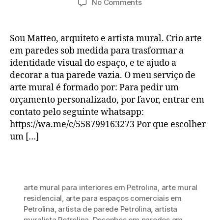
on
No Comments
Serviço
de
Artista
Sou Matteo, arquiteto e artista mural. Crio arte
Mural
em paredes sob medida para trasformar a
em
identidade visual do espaço, e te ajudo a
Petrolina-
decorar a tua parede vazia. O meu serviço de
PE
arte mural é formado por: Para pedir um
orçamento personalizado, por favor, entrar em
contato pelo seguinte whatsapp:
https://wa.me/c/558799163273 Por que escolher
um […]
arte mural para interiores em Petrolina
,
arte mural
residencial
,
arte para espaços comerciais em
Petrolina
,
artista de parede Petrolina
,
artista
muralista Petrolina
,
Desenhos em paredes em