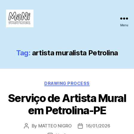
Menu
MaNi
sketcher
Tag:
artista muralista Petrolina
Categories
DRAWING PROCESS
Serviço de Artista Mural
em Petrolina-PE
By
MATTEO NIGRO
16/01/2026
Post
Post
author
date